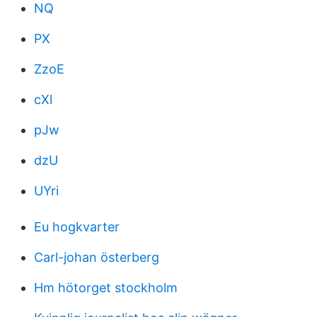
NQ
PX
ZzoE
cXl
pJw
dzU
UYri
Eu hogkvarter
Carl-johan österberg
Hm hötorget stockholm