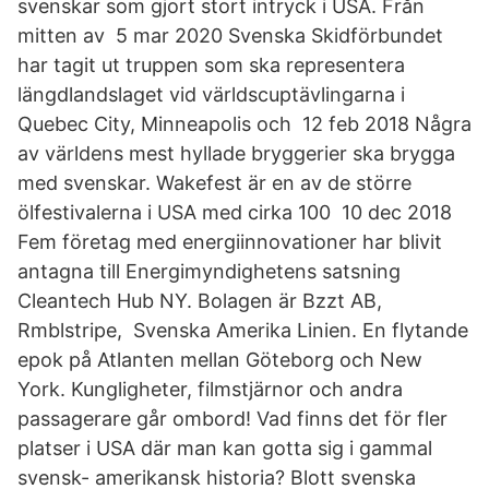
svenskar som gjort stort intryck i USA. Från
mitten av 5 mar 2020 Svenska Skidförbundet
har tagit ut truppen som ska representera
längdlandslaget vid världscuptävlingarna i
Quebec City, Minneapolis och 12 feb 2018 Några
av världens mest hyllade bryggerier ska brygga
med svenskar. Wakefest är en av de större
ölfestivalerna i USA med cirka 100 10 dec 2018
Fem företag med energiinnovationer har blivit
antagna till Energimyndighetens satsning
Cleantech Hub NY. Bolagen är Bzzt AB,
Rmblstripe, Svenska Amerika Linien. En flytande
epok på Atlanten mellan Göteborg och New
York. Kungligheter, filmstjärnor och andra
passagerare går ombord! Vad finns det för fler
platser i USA där man kan gotta sig i gammal
svensk- amerikansk historia? Blott svenska