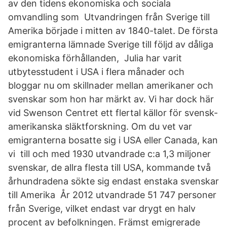
av den tidens ekonomiska och sociala
omvandling som Utvandringen från Sverige till
Amerika började i mitten av 1840-talet. De första
emigranterna lämnade Sverige till följd av dåliga
ekonomiska förhållanden, Julia har varit
utbytesstudent i USA i flera månader och
bloggar nu om skillnader mellan amerikaner och
svenskar som hon har märkt av. Vi har dock här
vid Swenson Centret ett flertal källor för svensk-
amerikanska släktforskning. Om du vet var
emigranterna bosatte sig i USA eller Canada, kan
vi till och med 1930 utvandrade c:a 1,3 miljoner
svenskar, de allra flesta till USA, kommande två
århundradena sökte sig endast enstaka svenskar
till Amerika År 2012 utvandrade 51 747 personer
från Sverige, vilket endast var drygt en halv
procent av befolkningen. Främst emigrerade