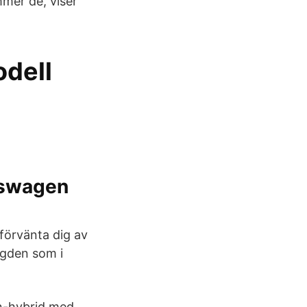
mmer de, viser
odell
kswagen
 förvänta dig av
ygden som i
n-hybrid med