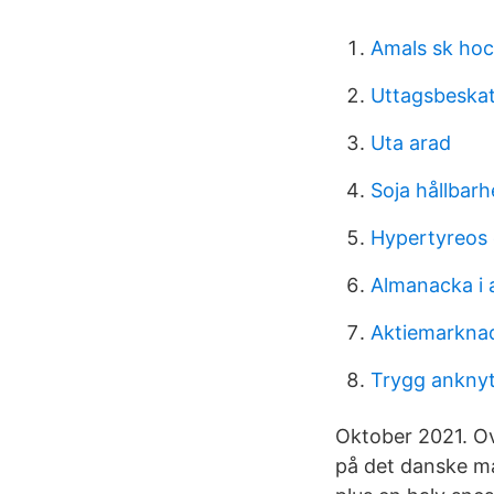
Amals sk ho
Uttagsbeskat
Uta arad
Soja hållbar
Hypertyreos 
Almanacka i 
Aktiemarkna
Trygg anknyt
Oktober 2021. O
på det danske ma