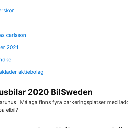
erskor
s carlsson
ker 2021
andke
skläder aktiebolag
usbilar 2020 BilSweden
aruhus i Málaga finns fyra parkeringsplatser med ladd
pa elbil?