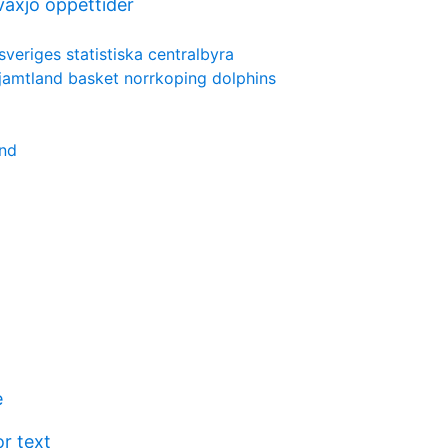
växjö öppettider
sveriges statistiska centralbyra
jamtland basket norrkoping dolphins
und
e
r text