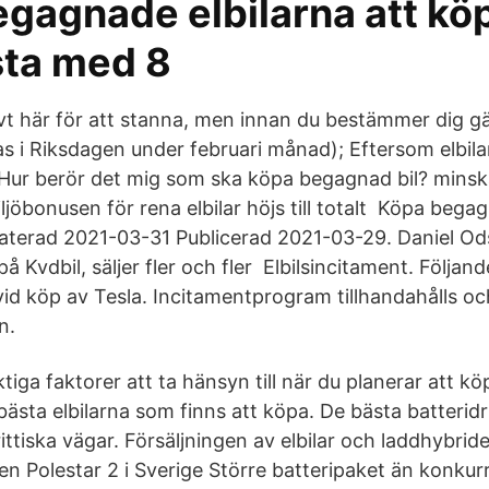
egagnade elbilarna att kö
sta med 8
tivt här för att stanna, men innan du bestämmer dig gäll
s i Riksdagen under februari månad); Eftersom elbi
Hur berör det mig som ska köpa begagnad bil? minsk
jöbonusen för rena elbilar höjs till totalt Köpa begag
aterad 2021-03-31 Publicerad 2021-03-29. Daniel Od
på Kvdbil, säljer fler och fler Elbilsincitament. Följa
 vid köp av Tesla. Incitamentprogram tillhandahålls o
n.
ktiga faktorer att ta hänsyn till när du planerar att köp
 bästa elbilarna som finns att köpa. De bästa batterid
rittiska vägar. Försäljningen av elbilar och laddhybrid
en Polestar 2 i Sverige Större batteripaket än konkur