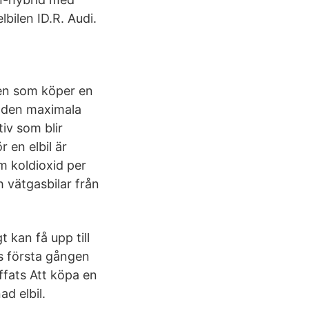
bilen ID.R. Audi.
en som köper en
l den maximala
iv som blir
 en elbil är
m koldioxid per
h vätgasbilar från
.
 kan få upp till
s första gången
ffats Att köpa en
ad elbil.