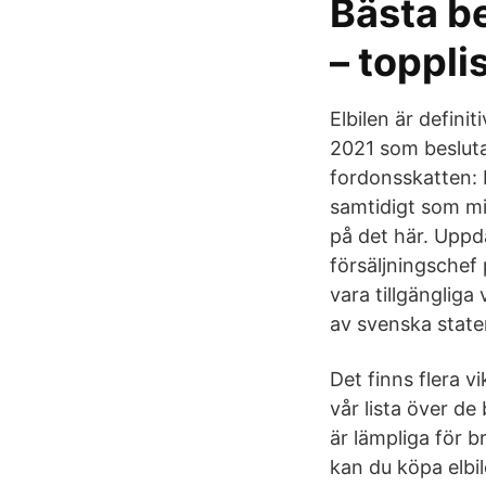
Bästa b
– toppli
Elbilen är defini
2021 som besluta
fordonsskatten: 
samtidigt som mil
på det här. Uppd
försäljningschef 
vara tillgängliga
av svenska state
Det finns flera vi
vår lista över de
är lämpliga för b
kan du köpa elbil