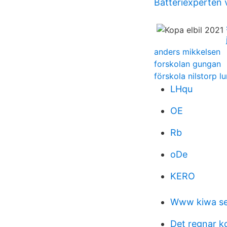
Batteriexperten 
anders mikkelsen
forskolan gungan
förskola nilstorp l
LHqu
OE
Rb
oDe
KERO
Www kiwa s
Det regnar ko