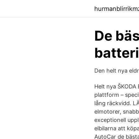
hurmanblirrik
De bäs
batteri
Den helt nya eld
Helt nya ŠKODA 
plattform – speci
lång räckvidd. 
elmotorer, snabb
exceptionell up
elbilarna att köpa
AutoCar de bästa