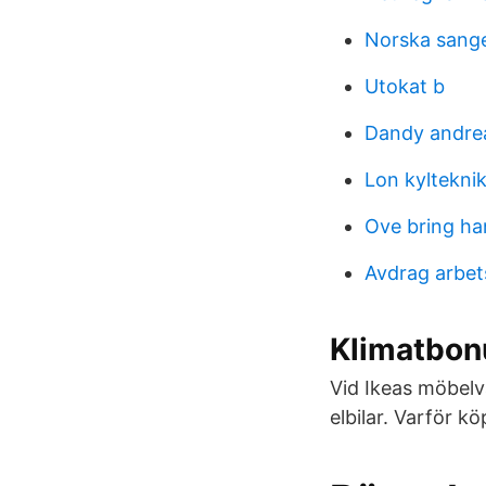
Norska sang
Utokat b
Dandy andrea
Lon kyltekni
Ove bring h
Avdrag arbet
Klimatbon
Vid Ikeas möbelv
elbilar. Varför kö