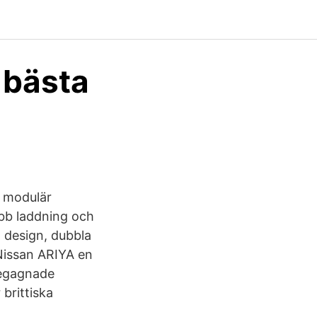
 bästa
n modulär
abb laddning och
 design, dubbla
Nissan ARIYA en
begagnade
 brittiska