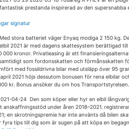
fantastisk prestanda inspirerad av den supersnabba el
ngar signatur
Med stora batteriet väger Enyaq modiga 2 150 kg. D
elbil 2021 är med dagens skattesystem berättigad til
000 kronor. Privatleasing är ett finansieringsalternat
 samtidigt som fordonsskatten och förmånsskatten för
ämfört med fossildrivna bilar med utsläpp över 95 gra
 april 2021 höjs dessutom bonusen för rena elbilar oc
0 000 kr. Bonus ansöker du om hos Transportstyrelsen
2021-04-24 Den som köper eller hyr en elbil långvarigt
gt anskaffningsstöd under åren 2018–2021. registrera
21; en skrotningspremie har inte använts då bilen ska
 fyra tips till dig som är sugen på att köpa en begagn