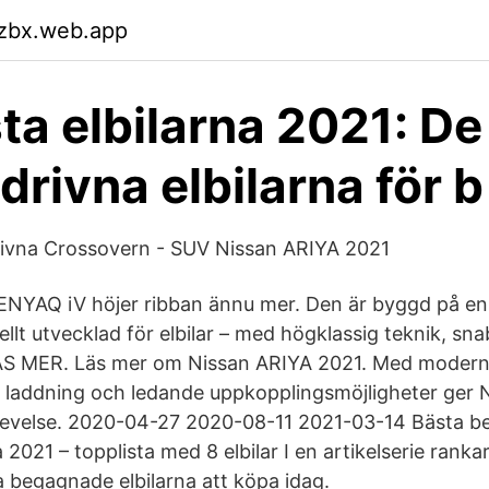
mzbx.web.app
ta elbilarna 2021: De
drivna elbilarna för b
rivna Crossovern - SUV Nissan ARIYA 2021
ENYAQ iV höjer ribban ännu mer. Den är byggd på e
ellt utvecklad för elbilar – med högklassig teknik, sn
LÄS MER. Läs mer om Nissan ARIYA 2021. Med modern
 laddning och ledande uppkopplingsmöjligheter ger 
plevelse. 2020-04-27 2020-08-11 2021-03-14 Bästa 
 2021 – topplista med 8 elbilar I en artikelserie rankar
 begagnade elbilarna att köpa idag.