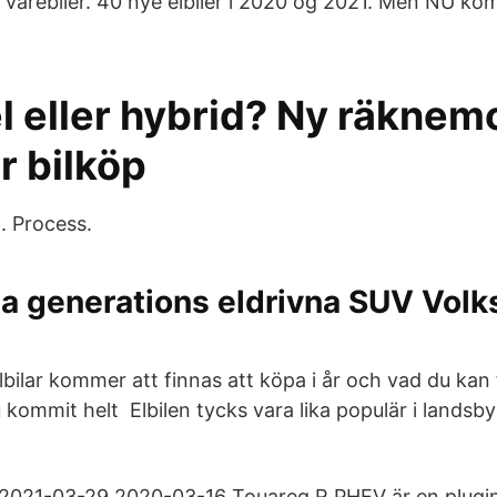
s varebiler. 40 nye elbiler i 2020 og 2021. Men NU ko
.
el eller hybrid? Ny räknem
r bilköp
. Process.
sta generations eldrivna SUV Vol
lbilar kommer att finnas att köpa i år och vad du kan
 kommit helt Elbilen tycks vara lika populär i landsb
2021-03-29 2020-03-16 Touareg R PHEV är en plugi