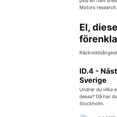
plus en halv sne
Motors research
El, dies
förenkla
Räckviddsångest
ID.4 - Nä
Sverige
Undrar du vilka e
dessa? Då har du
Stockholm.