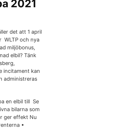
pa 2021
er det att 1 april
lar WLTP och nya
ad miljöbonus,
nad elbil? Tänk
sberg,
nde incitament kan
ch administreras
a en elbil till Se
rivna bilarna som
er ger effekt Nu
renterna •