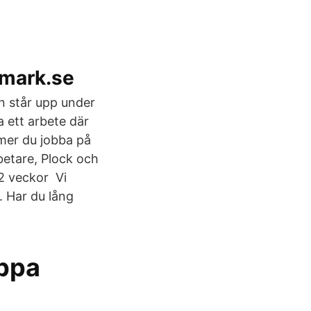
bmark.se
an står upp under
 ett arbete där
mmer du jobba på
betare, Plock och
 2 veckor Vi
. Har du lång
oppa