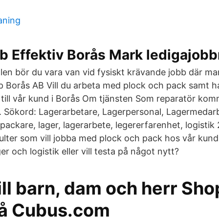
aning
b Effektiv Borås Mark ledigajob
rollen bör du vara van vid fysiskt krävande jobb där m
Borås AB Vill du arbeta med plock och pack samt ha
 i till vår kund i Borås Om tjänsten Som reparatör ko
. Sökord: Lagerarbetare, Lagerpersonal, Lagermedar
ackare, lager, lagerarbete, legererfarenhet, logistik
sulter som vill jobba med plock och pack hos vår kund
r och logistik eller vill testa på något nytt?
ill barn, dam och herr Sh
på Cubus.com