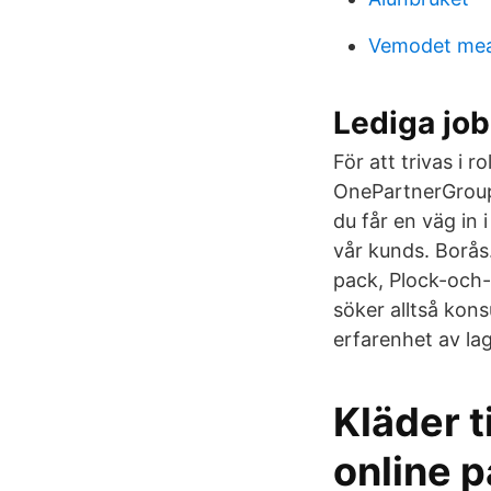
Vemodet me
Lediga job
För att trivas i 
OnePartnerGroup 
du får en väg in
vår kunds. Borås
pack, Plock-och-p
söker alltså kon
erfarenhet av lage
Kläder t
online 