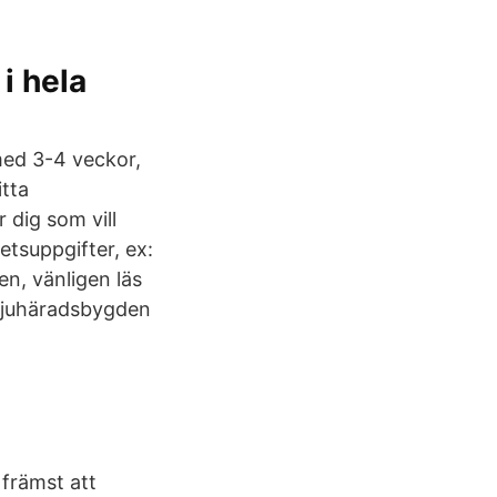
i hela
 med 3-4 veckor,
itta
 dig som vill
tsuppgifter, ex:
en, vänligen läs
 Sjuhäradsbygden
främst att