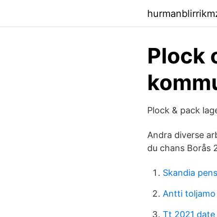
hurmanblirrik
Plock 
kommu
Plock & pack lage
Andra diverse ar
du chans Borås 2.
Skandia pens
Antti toljamo
Tt 2021 date