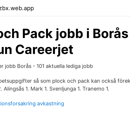
mzbx.web.app
och Pack jobb i Borås
n Careerjet
r jobb Borås - 101 aktuella lediga jobb
betsuppgifter så som plock och pack kan också före
 Alingsås 1. Mark 1. Svenljunga 1. Tranemo 1.
ionsforsakring avkastning