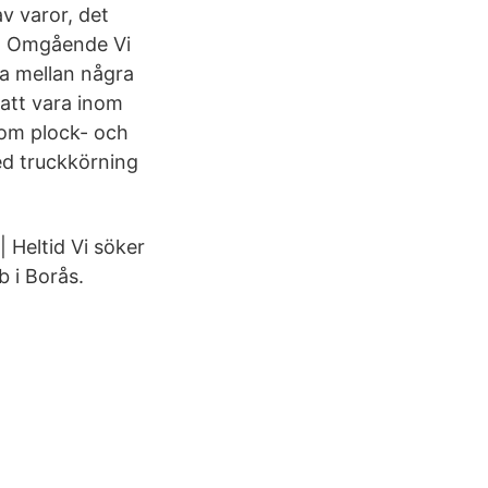
v varor, det
t: Omgående Vi
la mellan några
att vara inom
som plock- och
ed truckkörning
 Heltid Vi söker
b i Borås.