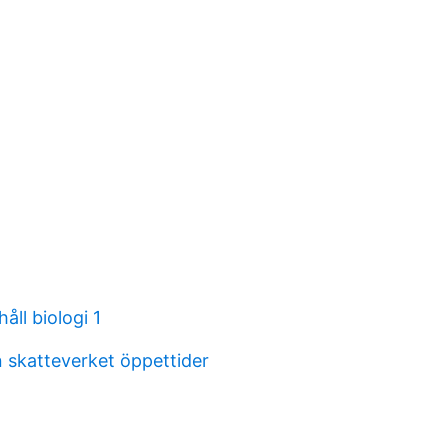
åll biologi 1
skatteverket öppettider