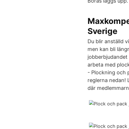
Borås läggs upp.
Maxkompete
Sverige
Du blir anställd 
men kan bli längr
jobberbjudandet d
arbeta med plock
- Plockning och p
reglerna nedan! 
där medlemmarna