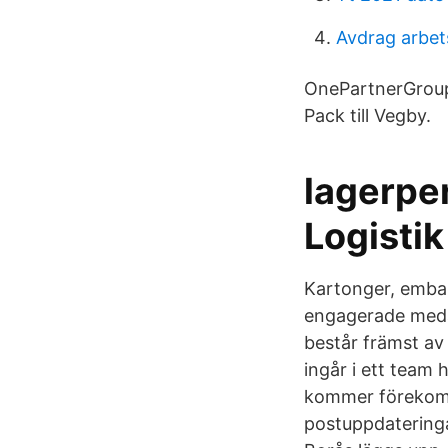
Avdrag arbet
OnePartnerGroup 
Pack till Vegby.
lagerper
Logistik
Kartonger, embal
engagerade medar
består främst av
ingår i ett team
kommer förekomm
postuppdateringa