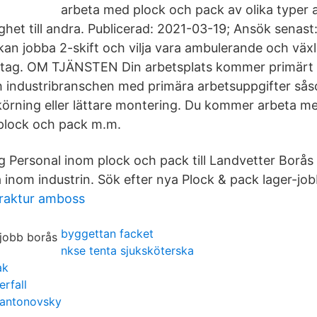
arbeta med plock och pack av olika typer a
ighet till andra. Publicerad: 2021-03-19; Ansök senas
 kan jobba 2-skift och vilja vara ambulerande och väx
etag. OM TJÄNSTEN Din arbetsplats kommer primärt 
och industribranschen med primära arbetsuppgifter så
örning eller lättare montering. Du kommer arbeta m
, plock och pack m.m.
 Personal inom plock och pack till Landvetter Borås |
a inom industrin. Sök efter nya Plock & pack lager-job
fraktur amboss
byggettan facket
nkse tenta sjuksköterska
ak
erfall
 antonovsky