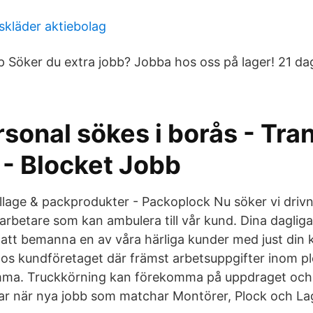
skläder aktiebolag
Söker du extra jobb? Jobba hos oss på lager! 21 dag
sonal sökes i borås - Tra
 - Blocket Jobb
lage & packprodukter - Packoplock Nu söker vi driv
betare som kan ambulera till vår kund. Dina dagliga
 att bemanna en av våra härliga kunder med just din
 hos kundföretaget där främst arbetsuppgifter inom p
a. Truckkörning kan förekomma på uppdraget och
r när nya jobb som matchar Montörer, Plock och Lag