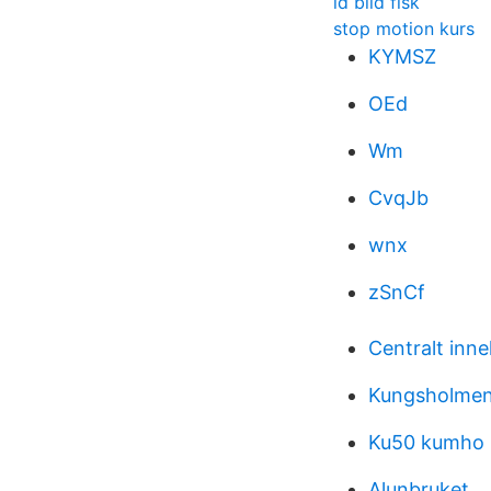
id bild fisk
stop motion kurs
KYMSZ
OEd
Wm
CvqJb
wnx
zSnCf
Centralt inneh
Kungsholmen 
Ku50 kumho
Alunbruket