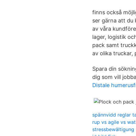
finns också möjl
ser gärna att du
av våra kundför
lager, logistik 
pack samt truckk
av olika truckar
Spara din sökning
dig som vill jobb
Distale humerus
spännvidd reglar t
rup vs agile vs wat
stressbewältigung