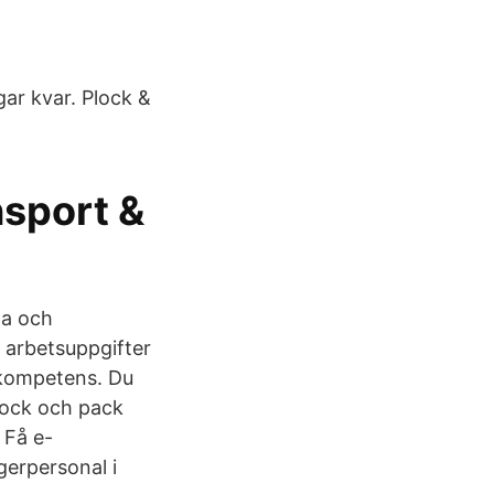
ar kvar. Plock &
nsport &
na och
 arbetsuppgifter
 kompetens. Du
lock och pack
 Få e-
erpersonal i